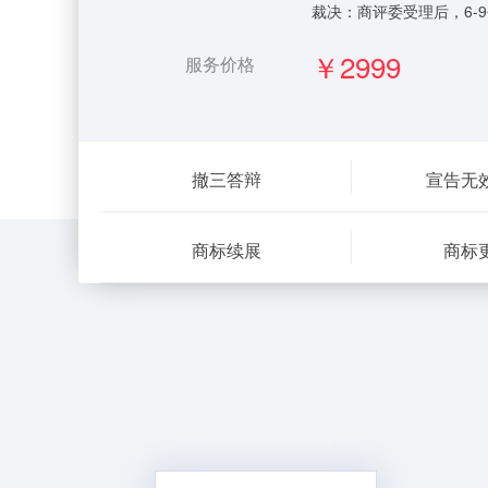
裁决：商评委受理后，6-
￥2999
服务价格
撤三答辩
宣告无
商标续展
商标