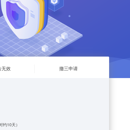
告无效
撤三申请
时约10天）